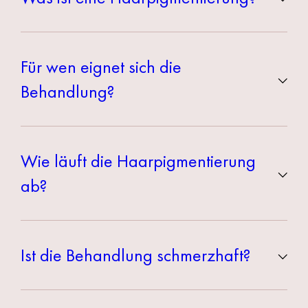
Die Haarpigmentierung (Microhaarpigmentierung) ist
eine nicht-operative Methode zur optischen
Für wen eignet sich die
Haarverdichtung. Mikrofeine Farbpigmente werden in
Behandlung?
die obere Hautschicht eingebracht und erzeugen einen
natürlichen Schatteneffekt für sichtbar volleres Haar.
Besonders geeignet für Frauen mit diffusem Haarausfall,
lichtem Oberkopf, breiterem Scheitel, Narben oder bei
Wie läuft die Haarpigmentierung
grauem Haar zur Milderung von Farbkontrasten.
ab?
In der Regel erfolgen 3–4 Sitzungen:
1. Sitzung (ca. 3 Std.): Grundpigmentierung
Ist die Behandlung schmerzhaft?
2. Sitzung (ca. 2 Std.): Verdichtung & Feinanpassung
3. Sitzung (ca. 1 Std.): Optimierung
Die Behandlung ist leicht unangenehm, aber gut