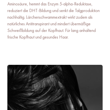
Aminosäure, hemmt das Enzym 5-alpha-Reduktase,
reduziert die DHT-Bildung und senkt die Talgproduktion
nachhaltig. Lärchenschwammextrakt wirkt zudem als
natürliches Antitranspirant und mindert übermäßige
Schweißbildung auf der Kopfhaut. Für lang anhaltend
frische Kopfhaut und gesundes Haar.